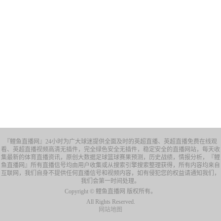
『鲤鱼直播网』24小时为广大球迷提供全面及时的英超直播、英超直播免费在线观
看、英超直播视频高清无插件，完全绿色安全无插件，稳定安全的直播网站，每天收
集最新的体育直播资讯，原创大数据足球篮球赛果预测，历史战绩，情报分析，『鲤
鱼直播网』所有直播信号均由用户收集或从搜索引擎搜索整理获得，所有内容均来自
互联网，我们自身不提供任何直播信号和视频内容，如有侵犯您的权益请通知我们，
我们会第一时间处理。
Copyright © 鲤鱼直播网 版权所有。
All Rights Reserved.
网站地图