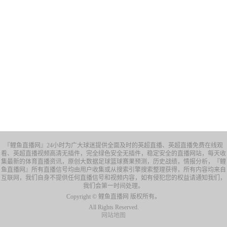
『鲤鱼直播网』24小时为广大球迷提供全面及时的英超直播、英超直播免费在线观
看、英超直播视频高清无插件，完全绿色安全无插件，稳定安全的直播网站，每天收
集最新的体育直播资讯，原创大数据足球篮球赛果预测，历史战绩，情报分析，『鲤
鱼直播网』所有直播信号均由用户收集或从搜索引擎搜索整理获得，所有内容均来自
互联网，我们自身不提供任何直播信号和视频内容，如有侵犯您的权益请通知我们，
我们会第一时间处理。
Copyright © 鲤鱼直播网 版权所有。
All Rights Reserved.
网站地图