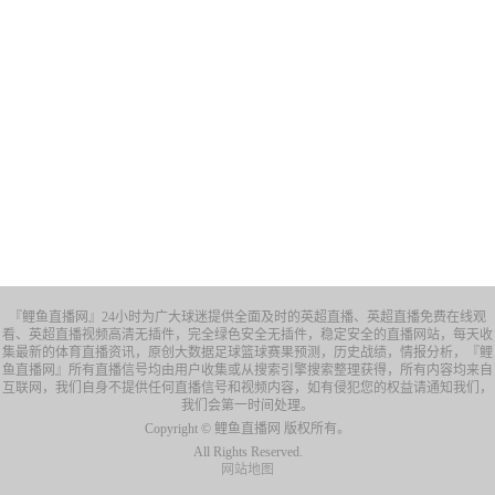
『鲤鱼直播网』24小时为广大球迷提供全面及时的英超直播、英超直播免费在线观
看、英超直播视频高清无插件，完全绿色安全无插件，稳定安全的直播网站，每天收
集最新的体育直播资讯，原创大数据足球篮球赛果预测，历史战绩，情报分析，『鲤
鱼直播网』所有直播信号均由用户收集或从搜索引擎搜索整理获得，所有内容均来自
互联网，我们自身不提供任何直播信号和视频内容，如有侵犯您的权益请通知我们，
我们会第一时间处理。
Copyright © 鲤鱼直播网 版权所有。
All Rights Reserved.
网站地图